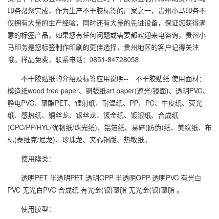
印务帮您完成，作为生产不干胶标签的厂家之一，贵州小马印务不
仅拥有大量的生产经验，同时还有大量的先进设备，保证您获得满
意的标签产品，如果您有任何问题或需要都欢迎来电咨询，贵州小
马印务是您标签制作印刷的更佳选择，贵州地区的客户记得关注
哦。样品免费，联系电话：0851-84728058
不干胶贴纸的介绍及标签应用说明-- 不干胶贴纸 使用面材：
模造纸wood free paper、铜版纸art paper(遮光/镜面)、透明PVC、
静电PVC、聚酯PET、镭射纸、耐温纸、PP、PC、牛皮纸、荧光
纸、感热纸、铜丝龙、银丝龙、镀金纸、镀银纸、合成纸
(CPC/PP/HYL/优韧纸/珠光纸)、铝箔纸、易碎(防伪)纸、美纹纸、布
标(泰维克/尼龙)、珍珠龙、夹心铜版、热敏纸。
使用膜类：
透明PET 半透明PET 透明OPP 半透明OPP 透明PVC 有光白
PVC 无光白PVC 合成纸 有光金(银)聚脂 无光金(银)聚脂 。
使用胶型：